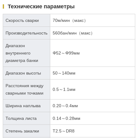
Технические параметры
Скорость сварки
70м/мин（макс）
Производительность
560бан/мин（макс）
Диапазон
внутреннего
Φ52～Φ99мм
диаметра банки
Диапазон высоты
50～140мм
Расстояния между
0.5～1.1мм
сварными точками
Ширина наплыва
0.20～0.4мм
Толщина листа
0.14～0.28мм
Степень закалки
T2.5～DR8