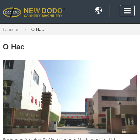

Главная
О Нас
О Нас
Компания Shantou XinQing Cannery Machinery Co., Ltd. -