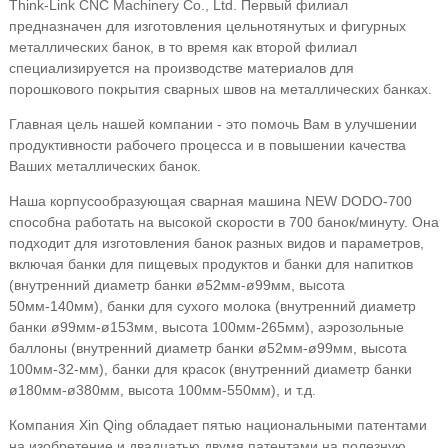
Think-Link CNC Machinery Co., Ltd. Первый филиал
предназначен для изготовления цельнотянутых и фигурных
металлических банок, в то время как второй филиал
специализируется на производстве материалов для
порошкового покрытия сварных швов на металлических банках.
Главная цель нашей компании - это помочь Вам в улучшении
продуктивности рабочего процесса и в повышении качества
Ваших металлических банок.
Наша корпусообразующая сварная машина NEW DODO-700
способна работать на высокой скорости в 700 банок/минуту. Она
подходит для изготовления банок разных видов и параметров,
включая банки для пищевых продуктов и банки для напитков
(внутренний диаметр банки ø52мм-ø99мм, высота
50мм-140мм), банки для сухого молока (внутренний диаметр
банки ø99мм-ø153мм, высота 100мм-265мм), аэрозольные
баллоны (внутренний диаметр банки ø52мм-ø99мм, высота
100мм-32-мм), банки для красок (внутренний диаметр банки
ø180мм-ø380мм, высота 100мм-550мм), и т.д.
Компания Xin Qing обладает пятью национальными патентами
на изобретение и двадцатью двумя патентами на полезную