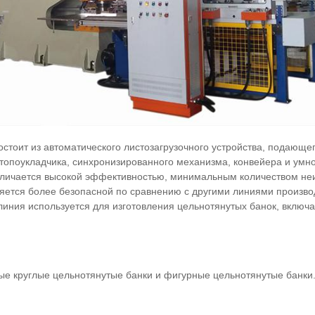
стоит из автоматического листозагрузочного устройства, подающег
топоукладчика, синхронизированного механизма, конвейера и умн
тличается высокой эффективностью, минимальным количеством не
ется более безопасной по сравнению с другими линиями произво
иния используется для изготовления цельнотянутых банок, включ
ые круглые цельнотянутые банки и фигурные цельнотянутые банки