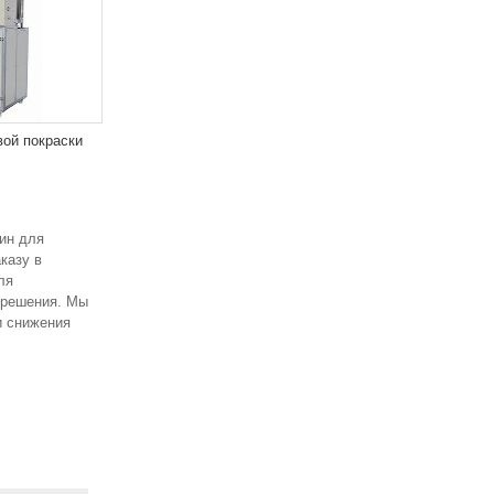
ой покраски
шин для
казу в
ля
 решения. Мы
и снижения