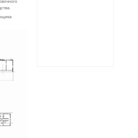
овочного
ства.
орщика