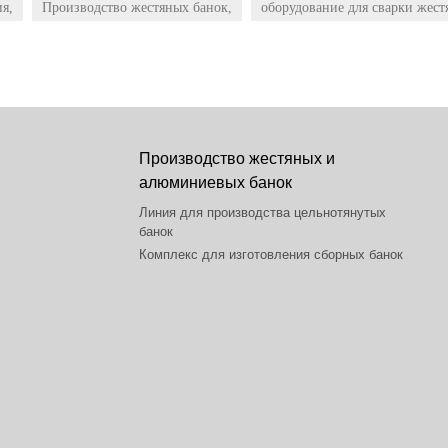
я,
Производство жестяных банок,
оборудование для сварки жест
Производство жестяных и
алюминиевых банок
Линия для производства цельнотянутых
банок
Комплекс для изготовления сборных банок