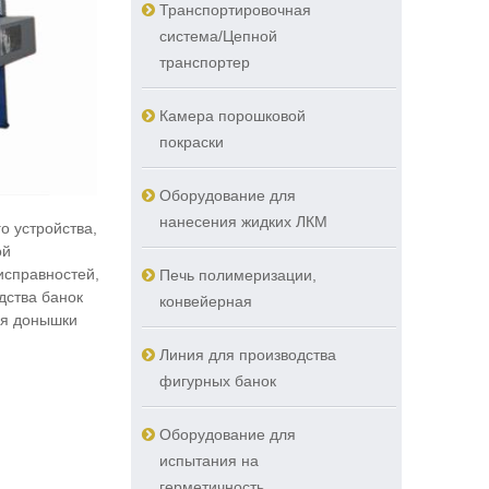
Транспортировочная
система/Цепной
транспортер
Камера порошковой
покраски
Оборудование для
нанесения жидких ЛКМ
о устройства,
ой
исправностей,
Печь полимеризации,
дства банок
конвейерная
ая донышки
Линия для производства
фигурных банок
.
Оборудование для
испытания на
герметичность