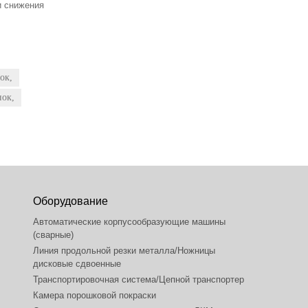
и снижения
ок,
нок,
Оборудование
Автоматические корпусообразующие машины
(сварные)
Линия продольной резки металла/Ножницы
дисковые сдвоенные
Транспортировочная система/Цепной транспортер
Камера порошковой покраски