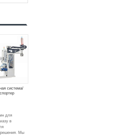
ная система/
спортер
шин для
казу в
ля
 решения. Мы