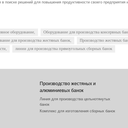
я в поиске решений для повышения продуктивности своего предприятия 
рвное оборудование,
Оборудование для производства консервных бан
вание для производства жестяных банок,
Производство жестяных ба
сти,
линии для производства прямоугольных сборных банок
Производство жестяных и
алюминиевых банок
Линия для производства цельнотянутых
банок
Комплекс для изготовления сборных банок