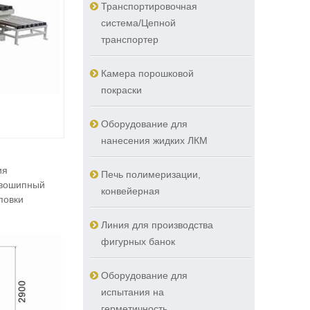
Транспортировочная
система/Цепной
транспортер
Камера порошковой
покраски
Оборудование для
нанесения жидких ЛКМ
ия
Печь полимеризации,
ивошипный
конвейерная
повки
Линия для производства
фигурных банок
Оборудование для
испытания на
герметичность