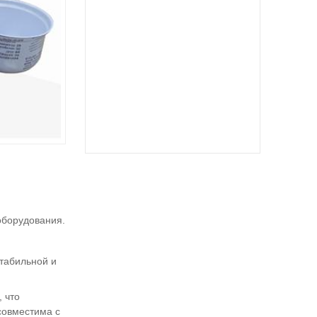
оборудования.
табильной и
 что
совместима с